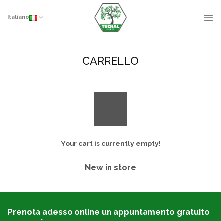
Skip
to
Italiano
content
CARRELLO
Your cart is currently empty!
New in store
Prenota adesso online un appuntamento gratuito