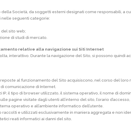
to della Società, da soggetti esterni designati come responsabili, a c
 nelle seguenti categorie:
 del sito web;
zione di studi di mercato.
attamento relative alla navigazione sui Siti Internet
lvolta, interattivo. Durante la navigazione del Sito, si possono quindi a
preposte al funzionamento del Sito acquisiscono, nel corso del loro no
i di comunicazione di Internet.
i IP, il tipo di browser utilizzato, il sistema operativo, il nome di dominio
sulle pagine visitate dagli utenti all’interno del sito, l’orario d’accesso
sistema operativo e all’ambiente informatico dell’utente.
o raccolti e utilizzati esclusivamente in maniera aggregata e non iden
tici reati informatici ai danni del sito.
e