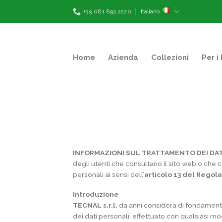
Skip
+39 081 893 2270
Italiano
to
content
Home
Azienda
Collezioni
Per i
INFORMAZIONI SUL TRATTAMENTO DEI DAT
degli utenti che consultano il sito web o che c
personali ai sensi dell’
articolo 13 del Regol
Introduzione
TECNAL s.r.l.
da anni considera di fondamental
dei dati personali, effettuato con qualsiasi mo