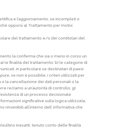
ettifica e l’aggiornamento, se incompleti o
nché opporsi al Trattamento per motivi
titolare del trattamento e/o dei contitolari del
ttamento la conferma che sia o meno in corso un
a) le finalità del trattamento; b) le categorie di
municati, in particolare se destinatari di paesi
re, se non è possibile, i criteri utilizzati per
a o la cancellazione dei dati personali o la
orre reclamo a un’autorità di controllo; g)
) l’esistenza di un processo decisionale
ormazioni significative sulla logica utilizzata,
rinvenibili all’interno dell’ informativa che
isultino inesatti, tenuto conto delle finalità