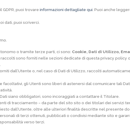
il GDPR, puoi trovare
informazioni dettagliate qui
. Puoi anche legge
 dati, puoi scriverci.
imo.
autonomo o tramite terze parti, ci sono:
Cookie, Dati di Utilizzo, Ema
 raccolti sono forniti nelle sezioni dedicate di questa privacy policy o
.
niti dall’Utente o, nel caso di Dati di Utilizzo, raccolti automaticame
 come facoltativi, gli Utenti sono liberi di astenersi dal comunicare tal
atività.
ati siano obbligatori, sono incoraggiati a contattare il Titolare.
enti di tracciamento – da parte del sito sito o dei titolari dei servizi t
richiesto dall’Utente, oltre alle ulteriori finalità descritte nel present
rsonali di terzi ottenuti, pubblicati o condivisi mediante sito e garanti
esponsabilità verso terzi.