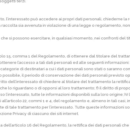
soggetti terzi.
, l’interessato può accedere ai propri dati personali, chiederne la r
a raccolta sia avvenuta in violazione di una legge o regolamento, no
ritti che si possono esercitare, in qualsiasi momento, nei confronti del 
rticolo 15, comma 1 del Regolamento, di ottenere dal titolare del tra
ottenere l’accesso a tali dati personali ed alle seguenti informazioni: 
e categorie di destinatari a cui i dati personali sono stati o saranno co
 possibile, il periodo di conservazione dei dati personali previsto oppu
itto dell’interessato di chiedere al titolare del trattamento la rettific
he lo riguardano o di opporsi al loro trattamento; f) il diritto di prop
so l’interessato, tutte le informazioni disponibili sulla loro origine; h
ll’articolo 22, commi 1 e 4, del regolamento e, almeno in tali casi, inf
di tale trattamento per l’interessato. Tutte queste informazioni sono 
zione Privacy di ciascuno dei siti internet.
 dell’articolo 16 del Regolamento, la rettifica dei dati personali che r