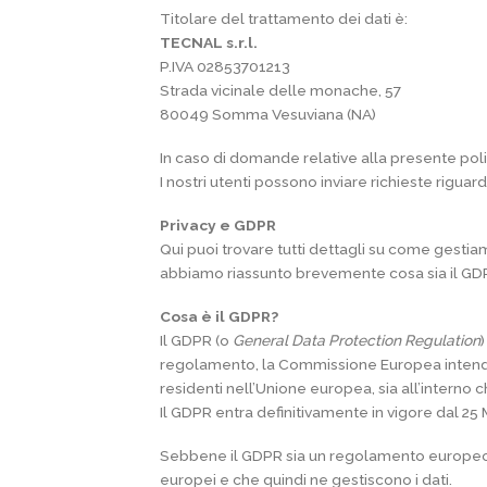
Titolare del trattamento dei dati è:
TECNAL s.r.l.
P.IVA 02853701213
Strada vicinale delle monache, 57
80049 Somma Vesuviana (NA)
In caso di domande relative alla presente polit
I nostri utenti possono inviare richieste riguar
Privacy e GDPR
Qui puoi trovare tutti dettagli su come gestiam
abbiamo riassunto brevemente cosa sia il GD
Cosa è il GDPR?
Il GDPR (o
General Data Protection Regulation
regolamento, la Commissione Europea intende 
residenti nell’Unione europea, sia all’interno c
Il GDPR entra definitivamente in vigore dal 2
Sebbene il GDPR sia un regolamento europeo ch
europei e che quindi ne gestiscono i dati.