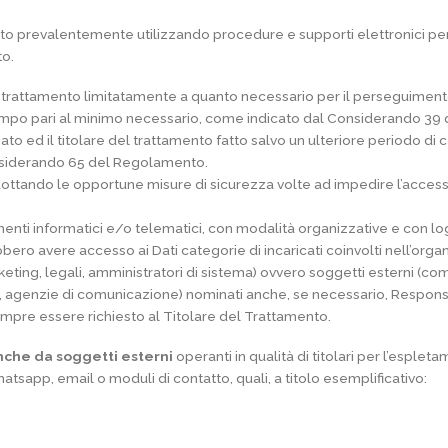
tuato prevalentemente utilizzando procedure e supporti elettronici p
o.
el trattamento limitatamente a quanto necessario per il perseguimento de
tempo pari al minimo necessario, come indicato dal Considerando 39 
essato ed il titolare del trattamento fatto salvo un ulteriore periodo
nsiderando 65 del Regolamento.
i adottando le opportune misure di sicurezza volte ad impedire l’access
enti informatici e/o telematici, con modalità organizzative e con log
rebbero avere accesso ai Dati categorie di incaricati coinvolti nell’orga
ng, legali, amministratori di sistema) ovvero soggetti esterni (come fo
he, agenzie di comunicazione) nominati anche, se necessario, Respons
mpre essere richiesto al Titolare del Trattamento.
anche da soggetti esterni
operanti in qualità di titolari per l’espleta
atsapp, email o moduli di contatto, quali, a titolo esemplificativo: