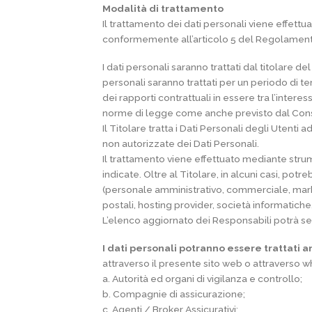
Modalità di trattamento
Il trattamento dei dati personali viene effet
conformemente all’articolo 5 del Regolament
I dati personali saranno trattati dal titolare d
personali saranno trattati per un periodo di 
dei rapporti contrattuali in essere tra l’inter
norme di legge come anche previsto dal Co
Il Titolare tratta i Dati Personali degli Utent
non autorizzate dei Dati Personali.
Il trattamento viene effettuato mediante strum
indicate. Oltre al Titolare, in alcuni casi, pot
(personale amministrativo, commerciale, marketi
postali, hosting provider, società informatic
L’elenco aggiornato dei Responsabili potrà se
I dati personali potranno essere trattati 
attraverso il presente sito web o attraverso wh
a. Autorità ed organi di vigilanza e controllo;
b. Compagnie di assicurazione;
c. Agenti / Broker Assicurativi;