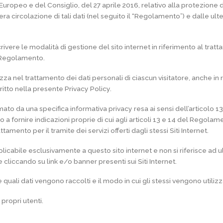
peo e del Consiglio, del 27 aprile 2016, relativo alla protezione d
era circolazione di tali dati (nel seguito il “Regolamento”) e dalle ult
ivere le modalità di gestione del sito internet in riferimento al trat
el Regolamento.
za nel trattamento dei dati personali di ciascun visitatore, anche in 
tto nella presente Privacy Policy.
o da una specifica informativa privacy resa ai sensi dell’articolo 1
fornire indicazioni proprie di cui agli articoli 13 e 14 del Regolamen
tamento per il tramite dei servizi offerti dagli stessi Siti Internet.
licabile esclusivamente a questo sito internet e non si riferisce ad ul
 cliccando su link e/o banner presenti sui Siti Internet.
uali dati vengono raccolti e il modo in cui gli stessi vengono utilizzati,
propri utenti.