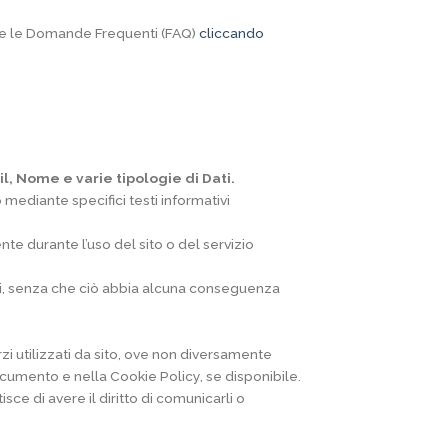
re le Domande Frequenti (FAQ)
cliccando
il, Nome e varie tipologie di Dati.
 mediante specifici testi informativi
nte durante l’uso del sito o del servizio
i Dati, senza che ciò abbia alcuna conseguenza
erzi utilizzati da sito, ove non diversamente
e documento e nella Cookie Policy, se disponibile.
sce di avere il diritto di comunicarli o