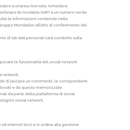
cedere a un’area riservata, richiedere
telefonare (in modalità VoIP) a un numero verde
i tutte le informazioni contenute nelle
 Gruppo Mondadori all’atto di conferimento dei
ento di tali dati personali sarà condotto sulla
orporare le funzionalità del social network
al network.
ecide di lasciare un commento, le corrispondenti
cebook) e da questo memorizzate.
onali da parte della piattaforma di social
l singolo social network.
siti internet terzi e in ordine alla gestione