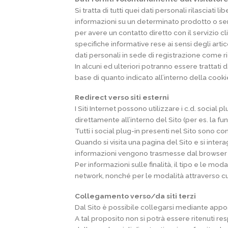
Si tratta di tutti quei dati personali rilasciati
informazioni su un determinato prodotto o serv
per avere un contatto diretto con il servizio cl
specifiche informative rese ai sensi degli art
dati personali in sede di registrazione come ri
In alcuni ed ulteriori potranno essere trattati d
base di quanto indicato all’interno della cooki
Redirect verso siti esterni
I Siti Internet possono utilizzare i c.d. social
direttamente all’interno del Sito (per es. la f
Tutti i social plug-in presenti nel Sito sono co
Quando si visita una pagina del Sito e si inter
informazioni vengono trasmesse dal browser 
Per informazioni sulle finalità, il tipo e le mo
network, nonché per le modalità attraverso cui e
Collegamento verso/da siti terzi
Dal Sito è possibile collegarsi mediante appositi 
A tal proposito non si potrà essere ritenuti res