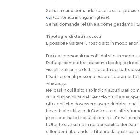
Se hai alcune domande su cosa sia di preciso 
qui
(contenuti in lingua inglese).
Se hai domande relative a come gestiamo i tuoi
Tipologie di dati raccolti
È possibile visitare il nostro sito in modo anon
Fra i dati personali raccolti dal sito, in modo 
Dettagli completi su ciascuna tipologia di dati
visualizzati prima della raccolta dei dati stessi
I Dati Personali possono essere liberamente for
whatsapp.
Nei casi in cui il sito sito indichi alcuni Dati
sulla disponibilità del Servizio o sulla sua oper
Gli Utenti che dovessero avere dubbi su quali D
L’eventuale utilizzo di Cookie – o di altri strum
precisato, ha la finalità di fornire il Servizio 
L’Utente si assume la responsabilità dei Dati Pe
diffonderli, liberando il Titolare da qualsiasi r