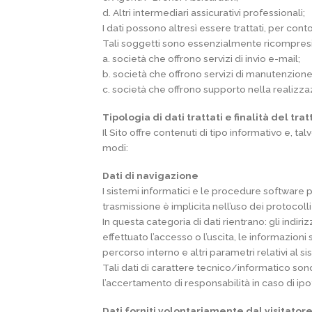
d. Altri intermediari assicurativi professionali;
I dati possono altresì essere trattati, per con
Tali soggetti sono essenzialmente ricompresi
a. società che offrono servizi di invio e-mail;
b. società che offrono servizi di manutenzione
c. società che offrono supporto nella realizza
Tipologia di dati trattati e finalità del tr
Il Sito offre contenuti di tipo informativo e, ta
modi:
Dati di navigazione
I sistemi informatici e le procedure software 
trasmissione è implicita nell’uso dei protocoll
In questa categoria di dati rientrano: gli indirizz
effettuato l’accesso o l’uscita, le informazioni 
percorso interno e altri parametri relativi al 
Tali dati di carattere tecnico/informatico son
l’accertamento di responsabilità in caso di ipote
Dati forniti volontariamente dal visitator